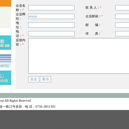
企业名
联 系 人：
*
称：
*
企业网
企业邮箱：
*
站：
地
邮 编：
址：
电
传 真：
话：
*
反馈内
容：
*
m All Rights Reserved.
路23号首层 电 话：0750-3851392